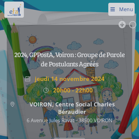
Menu
2024, GPPostA, Voiron : Groupe de Parole
de Postulants Agréés
jeudi 14 novembre 2024
20h00 - 22h00
VOIRON, Centre Social Charles
Béraudier
6 Avenue Jules Ravat - 38500 VOIRON