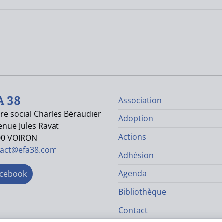
A 38
Association
re social Charles Béraudier
Adoption
enue Jules Ravat
Actions
00 VOIRON
tact@efa38.com
Adhésion
Agenda
cebook
Bibliothèque
Contact