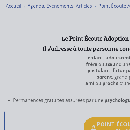
Accueil
Agenda, Évènements, Articles
Point Écoute 
Le
P
oint
É
coute
A
doption
Il s’adresse à toute personne conc
enfant
,
adolescen
frère
ou
sœur
d’une
postulant
,
futur p
parent
, grand-
ami
ou
proche
d’un
Permanences gratuites assurées par une
psychologu
POINT ÉCO