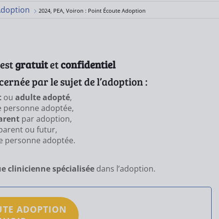
Adoption
2024, PEA, Voiron : Point Écoute Adoption
 est
gratuit
et
confidentiel
ernée par le sujet de l’adoption :
t
ou
adulte adopté
,
 personne adoptée,
arent
par adoption,
parent ou futur,
e personne adoptée.
e clinicienne spécialisée
dans l’adoption.
UTE ADOPTION