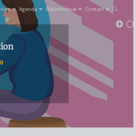
sion
Agenda
Bibliothèque
Contact
tion
00