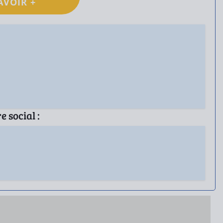
AVOIR +
 social :