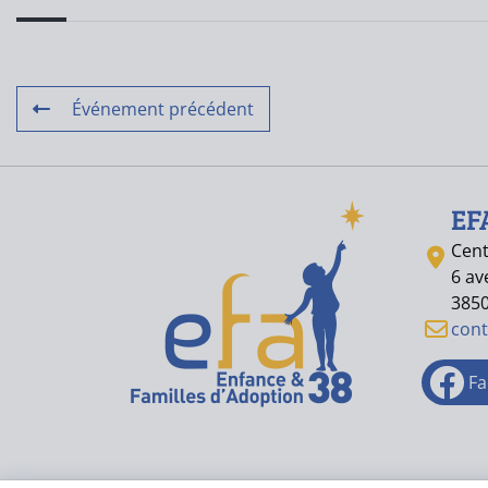
Événement précédent
EF
Cent
6 av
385
con
Fa