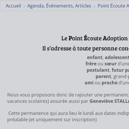
Accueil
Agenda, Évènements, Articles
Point Écoute 
Le
P
oint
É
coute
A
doption
Il s’adresse à toute personne conc
enfant
,
adolescen
frère
ou
sœur
d’une
postulant
,
futur p
parent
, grand-
ami
ou
proche
d’un
Nous vous proposons donc de rajouter une permanence 
vacances scolaires) assurée aussi par
Geneviève STAL
Cette permanence qui aura lieu le lundi aux dates indiqu
préalable (et uniquement sur inscription)