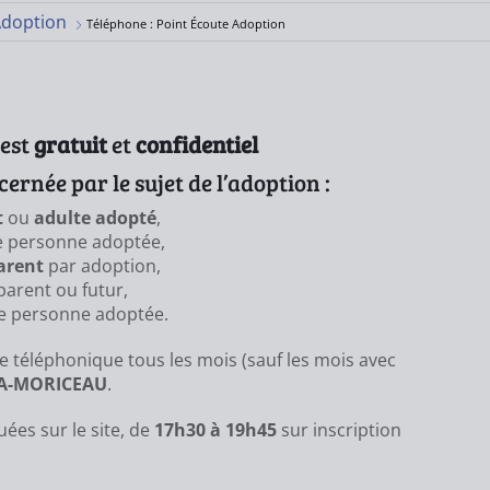
Adoption
Téléphone : Point Écoute Adoption
 est
gratuit
et
confidentiel
ernée par le sujet de l’adoption :
t
ou
adulte adopté
,
 personne adoptée,
arent
par adoption,
parent ou futur,
e personne adoptée.
téléphonique tous les mois (sauf les mois avec
LA-MORICEAU
.
ées sur le site, de
17h30 à 19h45
sur inscription