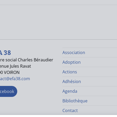
A 38
Association
re social Charles Béraudier
Adoption
enue Jules Ravat
Actions
00 VOIRON
tact@efa38.com
Adhésion
Agenda
cebook
Bibliothèque
Contact