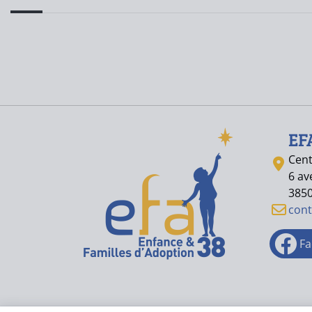
EF
Cent
6 av
385
con
Fa