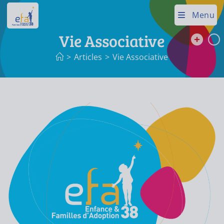
Menu
Vie Associative
>
Articles
>
Vie Associative